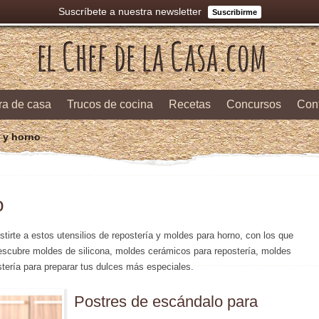
Suscríbete a nuestra newsletter
Suscribirme
ra de casa
Trucos de cocina
Recetas
Concursos
Con
 y horno
o
stirte a estos utensilios de repostería y moldes para horno, con los que
escubre moldes de silicona, moldes cerámicos para repostería, moldes
stería para preparar tus dulces más especiales.
Postres de escándalo para