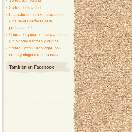
Sorteo San Valentín
Sorteo de Navidad
Bizcocho de nata y frutos secos
¡una receta perfecta para
principiantes!
Crema de queso y cerveza negra
¡un picoteo sabroso y original!
Sorteo Cotton Decohogar ¡pon
orden y elegancia en tu casa!
También en Facebook