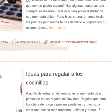
¿Qué mejor forma de acabar una buena comida o cena
que con un postre casero? Hay algunas personas que
siempre se reservan un hueco para poder disfrutar de
ese momento dulce. Pues bien, si eres un amante de
los postres pero nunca te has decidido a prepararlos tú
mismo, ¡éste…
leer más →
A CASA
SIN COMENTARIOS
MENAJE DE COCINA
REPOSTERÍA Y
Ideas para regalar a los
cocinillas
A punto de entrar en diciembre, es el momento de ir
pensando en los regalos de Navidad. Regalos que para
los chefs de la casa pueden ayudarles, y mucho, a
crear una cocina más moderna, utilitaria y eficaz. El