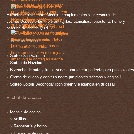
ElChefdelaCasa.com - Menaje, complementos y accesorios de
cocina. Descubre las mejores vajillas, utensilios, repostería, horno y
baterías de cocina Quid.
Post más leídos
Sorteo San Valentín
Sorteo de Navidad
Bizcocho de nata y frutos secos ¡una receta perfecta para principiantes
Crema de queso y cerveza negra ¡un picoteo sabroso y original!
Sorteo Cotton Decohogar ¡pon orden y elegancia en tu casa!
El chef de la casa
Menaje de cocina
Vajillas
Repostería y horno
Utensilios de cocina