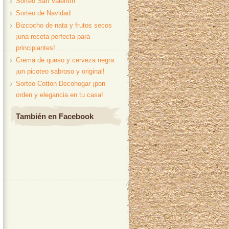
Sorteo San Valentín
Sorteo de Navidad
Bizcocho de nata y frutos secos
¡una receta perfecta para
principiantes!
Crema de queso y cerveza negra
¡un picoteo sabroso y original!
Sorteo Cotton Decohogar ¡pon
orden y elegancia en tu casa!
También en Facebook