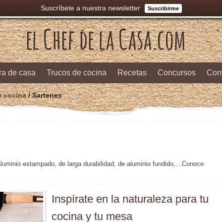
Suscríbete a nuestra newsletter
Suscribirme
ra de casa
Trucos de cocina
Recetas
Concursos
Con
e cocina
/ Sartenes
 aluminio estampado, de larga durabilidad, de aluminio fundido,…Conoce
Inspírate en la naturaleza para tu
cocina y tu mesa