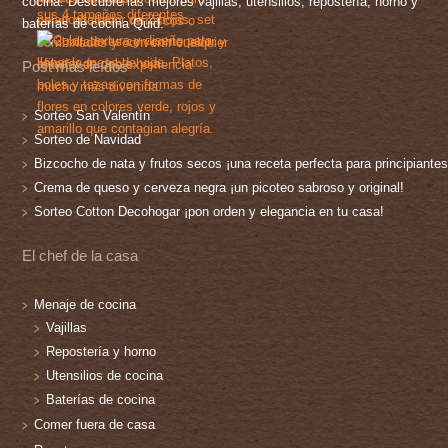
cocina. Descubre las mejores vajillas, utensilios, repostería, horno y
baterías de cocina Quid.
Post más leídos
Sorteo San Valentín
Sorteo de Navidad
Bizcocho de nata y frutos secos ¡una receta perfecta para principiantes
Crema de queso y cerveza negra ¡un picoteo sabroso y original!
Sorteo Cotton Decohogar ¡pon orden y elegancia en tu casa!
El chef de la casa
Menaje de cocina
Vajillas
Repostería y horno
Utensilios de cocina
Baterías de cocina
Comer fuera de casa