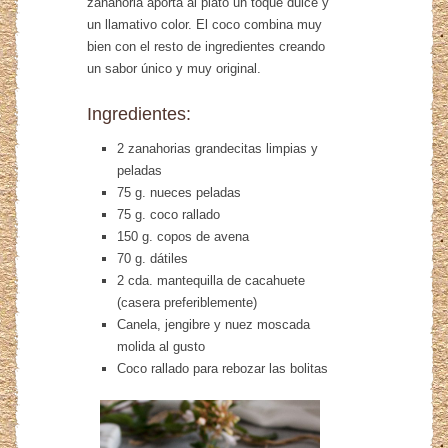
zanahoria aporta al plato un toque dulce y
un llamativo color. El coco combina muy
bien con el resto de ingredientes creando
un sabor único y muy original.
Ingredientes:
2 zanahorias grandecitas limpias y
peladas
75 g. nueces peladas
75 g. coco rallado
150 g. copos de avena
70 g. dátiles
2 cda. mantequilla de cacahuete
(casera preferiblemente)
Canela, jengibre y nuez moscada
molida al gusto
Coco rallado para rebozar las bolitas