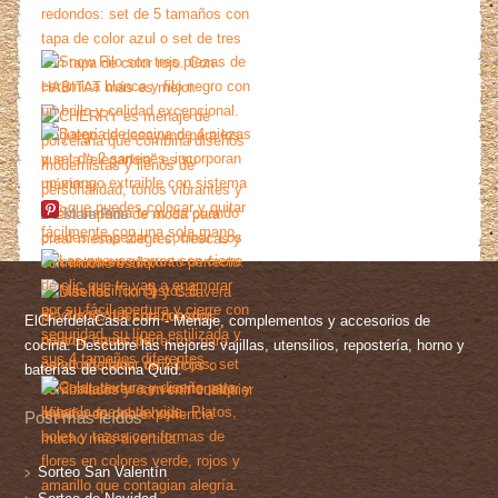
More Pins
ElChefdelaCasa.com - Menaje, complementos y accesorios de
cocina. Descubre las mejores vajillas, utensilios, repostería, horno y
baterías de cocina Quid.
Post más leídos
Sorteo San Valentín