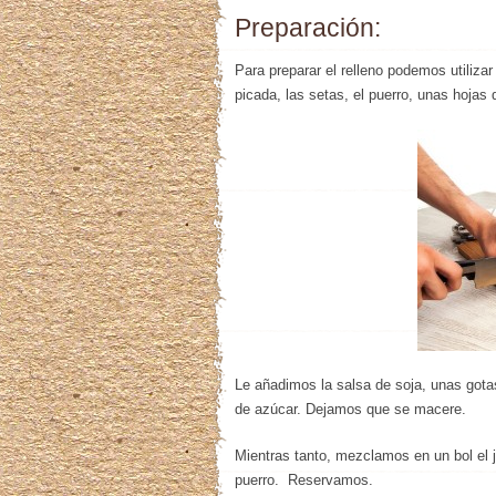
Preparación:
Para preparar el relleno podemos utiliz
picada, las setas, el puerro, unas hojas 
Le añadimos la salsa de soja, unas gotas
de azúcar. Dejamos que se macere.
Mientras tanto, mezclamos en un bol el je
puerro. Reservamos.