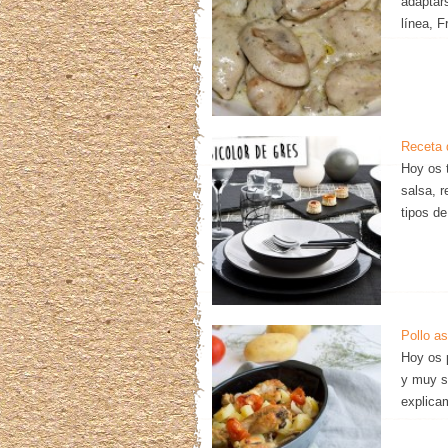
adaptar
línea, 
Receta 
Hoy os 
salsa, r
tipos d
Pollo a
Hoy os 
y muy se
explica