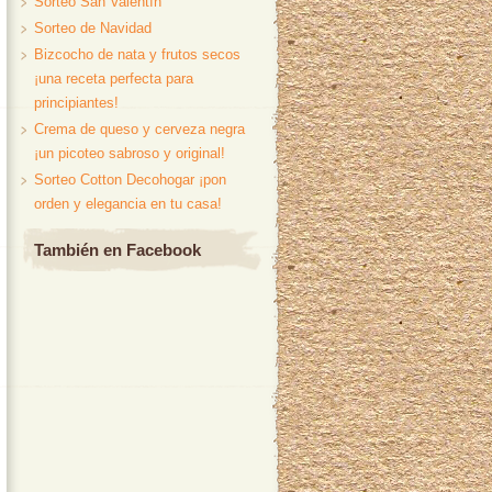
Sorteo San Valentín
Sorteo de Navidad
Bizcocho de nata y frutos secos
¡una receta perfecta para
principiantes!
Crema de queso y cerveza negra
¡un picoteo sabroso y original!
Sorteo Cotton Decohogar ¡pon
orden y elegancia en tu casa!
También en Facebook