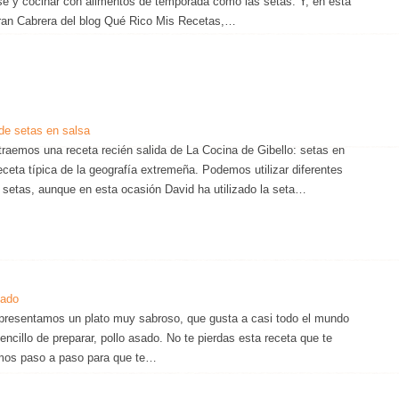
se y cocinar con alimentos de temporada como las setas. Y, en esta
Fran Cabrera del blog Qué Rico Mis Recetas,…
de setas en salsa
traemos una receta recién salida de La Cocina de Gibello: setas en
eceta típica de la geografía extremeña. Podemos utilizar diferentes
e setas, aunque en esta ocasión David ha utilizado la seta…
sado
presentamos un plato muy sabroso, que gusta a casi todo el mundo
ncillo de preparar, pollo asado. No te pierdas esta receta que te
mos paso a paso para que te…