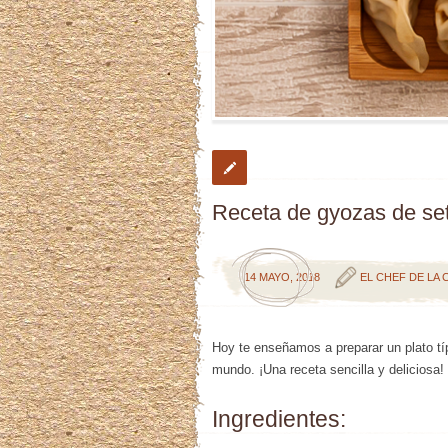
Receta de gyozas de set
14 MAYO, 2018
EL CHEF DE LA 
Hoy te enseñamos a preparar un plato típ
mundo. ¡Una receta sencilla y deliciosa!
Ingredientes: