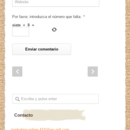
*
Por favor, introduzca el número que falta:
siete
+
8
=
Contacto
marketing-online.ADI@arc-intl.com