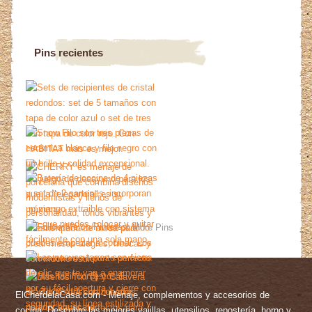
Pins recientes
More Pins
ElChefdelaCasa.com - Menaje, complementos y accesorios de
cocina. Descubre las mejores vajillas, utensilios, repostería, horno y