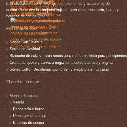
ElChefdelaCasa.com - Menaje, complementos y accesorios de
cocina. Descubre las mejores vajillas, utensilios, repostería, horno y
baterías de cocina Quid.
Post más leídos
Sorteo San Valentín
Sorteo de Navidad
Bizcocho de nata y frutos secos ¡una receta perfecta para principiantes
Crema de queso y cerveza negra ¡un picoteo sabroso y original!
Sorteo Cotton Decohogar ¡pon orden y elegancia en tu casa!
El chef de la casa
Menaje de cocina
Vajillas
Repostería y horno
Utensilios de cocina
Baterías de cocina