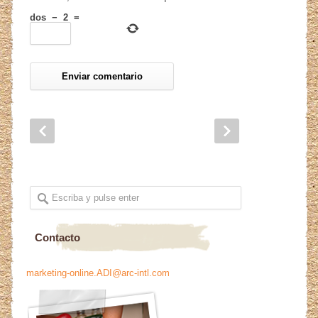
dos
−
2
=
Contacto
marketing-online.ADI@arc-intl.com