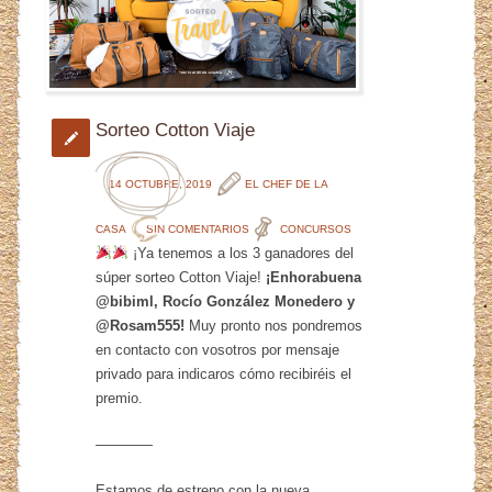
Sorteo Cotton Viaje
14 OCTUBRE, 2019
EL CHEF DE LA
CASA
SIN COMENTARIOS
CONCURSOS
¡Ya tenemos a los 3 ganadores del
súper sorteo Cotton Viaje!
¡Enhorabuena
@bibiml, Rocío González Monedero y
@Rosam555!
Muy pronto nos pondremos
en contacto con vosotros por mensaje
privado para indicaros cómo recibiréis el
premio.
————
Estamos de estreno con la nueva