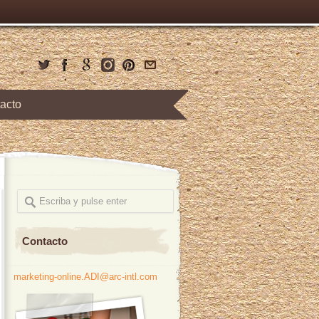
acto
Contacto
marketing-online.ADI@arc-intl.com