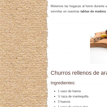
Metemos las hogazas al horno durante 
servirlas en nuestras
tablas de madera 
Churros rellenos de a
Ingredientes:
1 vaso de harina
½ taza de mantequilla
3 huevos
1 vaso de azúcar glas