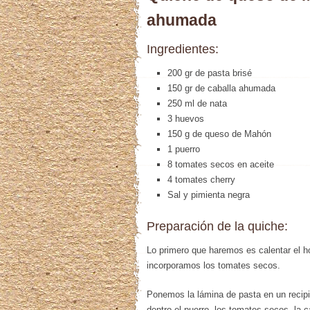
ahumada
Ingredientes:
200 gr de pasta brisé
150 gr de caballa ahumada
250 ml de nata
3 huevos
150 g de queso de Mahón
1 puerro
8 tomates secos en aceite
4 tomates cherry
Sal y pimienta negra
Preparación de la quiche:
Lo primero que haremos es calentar el h
incorporamos los tomates secos.
Ponemos la lámina de pasta en un reci
dentro el puerro, los tomates secos, la