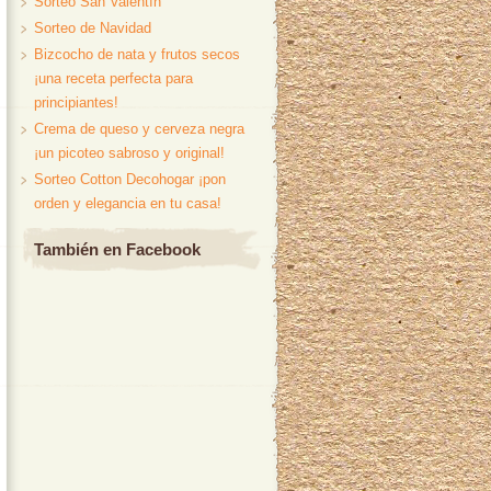
Sorteo San Valentín
Sorteo de Navidad
Bizcocho de nata y frutos secos
¡una receta perfecta para
principiantes!
Crema de queso y cerveza negra
¡un picoteo sabroso y original!
Sorteo Cotton Decohogar ¡pon
orden y elegancia en tu casa!
También en Facebook