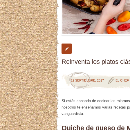
Reinventa los platos clá
12 SEPTIEMBRE, 2017
EL CHEF 
Si estás cansado de cocinar los mismos p
nosotros te enseñamos varias recetas pa
vanguardista:
Quiche de queso de M