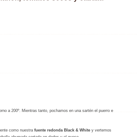
orno a 200º. Mientras tanto, pochamos en una sartén el puerro e
piente como nuestra
fuente redonda
Black & White
y vertemos
 caballa ahumada cortada en dados y el queso.