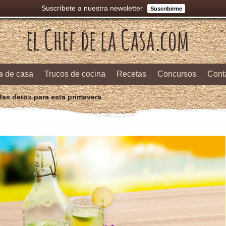
Suscríbete a nuestra newsletter
Suscribirme
a de casa
Trucos de cocina
Recetas
Concursos
Cont
as detox para esta primavera