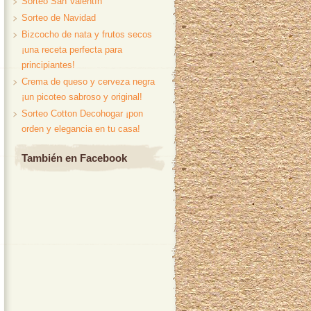
Sorteo San Valentín
Sorteo de Navidad
Bizcocho de nata y frutos secos
¡una receta perfecta para
principiantes!
Crema de queso y cerveza negra
¡un picoteo sabroso y original!
Sorteo Cotton Decohogar ¡pon
orden y elegancia en tu casa!
También en Facebook