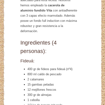
adecuado para esta receta. Nosotros
hemos empleado la
cacerola de
aluminio fundido Vita
con antiadherente
con 3 capas efecto marmolado. Además
posee un fondo full induction con máxima
robustez y gran resistencia a la
deformación.
Ingredientes (4
personas):
Fideuá:
400 gr de fideos para fideuá (nº4)
800 ml caldo de pescado
2 calamares
15 gambas peladas
12 mejillones frescos
300 gr de almejas
1 cebolla