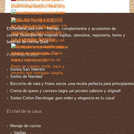
ElChefdelaCasa.com - Menaje, complementos y accesorios de
cocina. Descubre las mejores vajillas, utensilios, repostería, horno y
baterías de cocina Quid.
Post más leídos
Sorteo San Valentín
Sorteo de Navidad
Bizcocho de nata y frutos secos ¡una receta perfecta para principiantes
Crema de queso y cerveza negra ¡un picoteo sabroso y original!
Sorteo Cotton Decohogar ¡pon orden y elegancia en tu casa!
El chef de la casa
Menaje de cocina
Vajillas