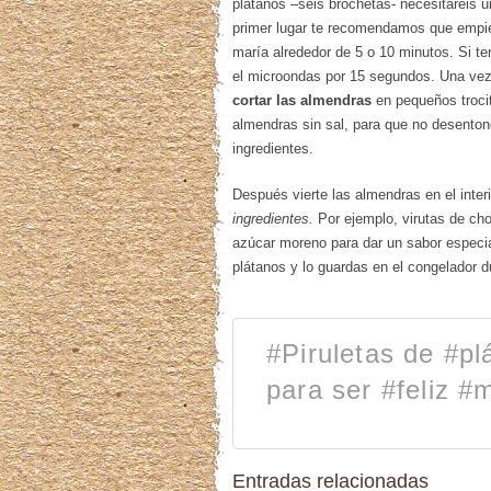
plátanos –seis brochetas- necesitareis 
primer lugar te recomendamos que empie
maría alrededor de 5 o 10 minutos. Si te
el microondas por 15 segundos. Una vez 
cortar las almendras
en pequeños troci
almendras sin sal, para que no desentone
ingredientes.
Después vierte las almendras en el inter
ingredientes.
Por ejemplo, virutas de cho
azúcar moreno para dar un sabor especi
plátanos y lo guardas en el congelador d
#Piruletas de #pl
para ser #feliz 
Entradas relacionadas