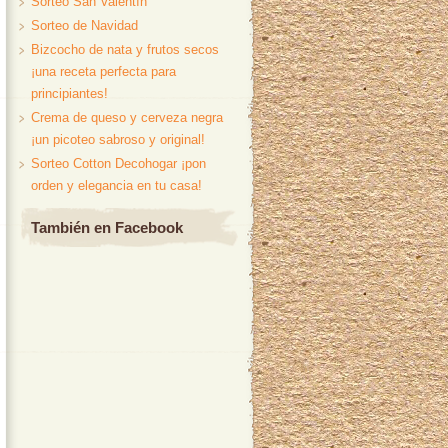
Sorteo San Valentín
Sorteo de Navidad
Bizcocho de nata y frutos secos
¡una receta perfecta para
principiantes!
Crema de queso y cerveza negra
¡un picoteo sabroso y original!
Sorteo Cotton Decohogar ¡pon
orden y elegancia en tu casa!
También en Facebook