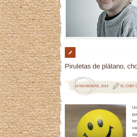
Piruletas de plátano, ch
18 NOVIEMBRE, 2014
EL CHEF 
Un
pu
te
va
da