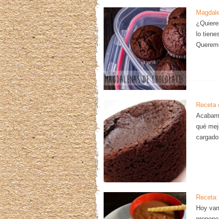
Magdale
¿Quiere
lo tiene
Queremo
Receta 
Acabamos
qué mej
cargado
Receta:
Hoy vam
propone