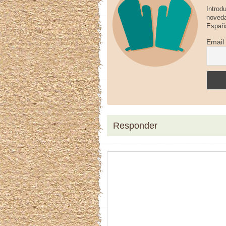
Introd
noveda
España
Email
Responder