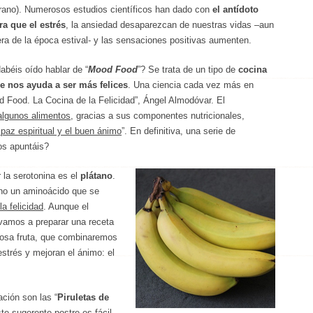
rano). Numerosos estudios científicos han dado con
el antídoto
ra que el estrés
, la ansiedad desaparezcan de nuestras vidas –aun
era de la época estival- y las sensaciones positivas aumenten.
abéis oído hablar de “
Mood Food
”? Se trata de un tipo de
cocina
e nos ayuda a ser más felices
. Una ciencia cada vez más en
od Food. La Cocina de la Felicidad”, Ángel Almodóvar. El
algunos alimentos
, gracias a sus componentes nutricionales,
a paz espiritual y el buen ánimo
”. En definitiva, una serie de
os apuntáis?
 la serotonina es el
plátano
.
fano un aminoácido que se
a felicidad
. Aunque el
vamos a preparar una receta
osa fruta, que combinaremos
strés y mejoran el ánimo: el
ción son las “
Piruletas de
ste sugerente postre es fácil