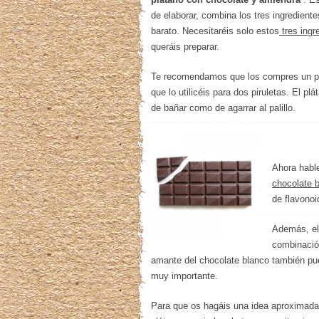
de elaborar, combina los tres ingredien
barato. Necesitaréis solo estos
tres ingr
queráis preparar.
Te recomendamos que los compres un po
que lo utilicéis para dos piruletas. El p
de bañar como de agarrar al palillo.
Ahora hab
chocolate 
de flavono
Además, el 
combinación
amante del chocolate blanco también pue
muy importante.
Para que os hagáis una idea aproximada 