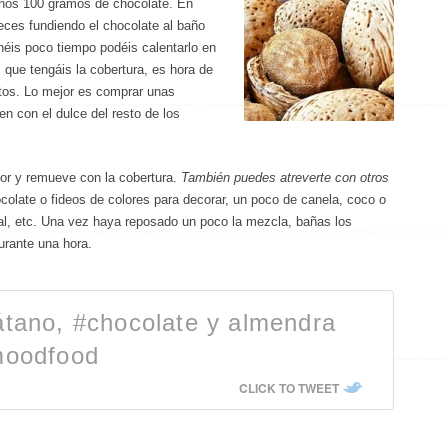
unos 100 gramos de chocolate. En
ces fundiendo el chocolate al baño
néis poco tiempo podéis calentarlo en
que tengáis la cobertura, es hora de
tos. Lo mejor es comprar unas
n con el dulce del resto de los
ior y remueve con la cobertura.
También puedes atreverte con otros
colate o fideos de colores para decorar, un poco de canela, coco o
al, etc. Una vez haya reposado un poco la mezcla, bañas los
urante una hora.
átano, #chocolate y almendra
#moodfood
CLICK TO TWEET