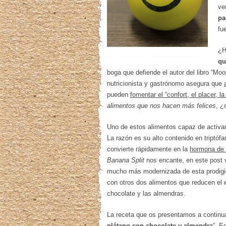
ve
pa
fu
¿H
qu
boga que defiende el autor del libro “Mo
nutricionista y gastrónomo asegura que
pueden
fomentar el “confort, el placer, l
alimentos que nos hacen más felices
, ¿
Uno de estos alimentos capaz de activar
La razón es su alto contenido en triptó
convierte rápidamente en la
hormona de l
Banana Split
nos encante, en este post 
mucho más modernizada de esta prodigi
con otros dos alimentos que reducen el e
chocolate y las almendras.
La receta que os presentamos a continua
plátano con chocolate y almendra
”. E