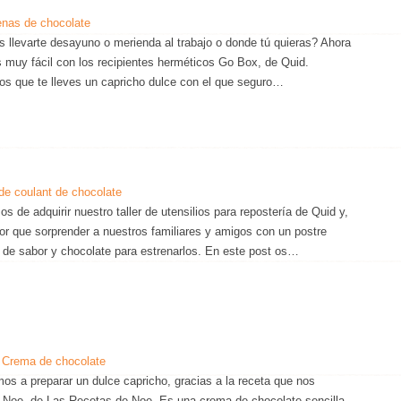
nas de chocolate
s llevarte desayuno o merienda al trabajo o donde tú quieras? Ahora
s muy fácil con los recipientes herméticos Go Box, de Quid.
s que te lleves un capricho dulce con el que seguro…
de coulant de chocolate
 de adquirir nuestro taller de utensilios para repostería de Quid y,
or que sorprender a nuestros familiares y amigos con un postre
 de sabor y chocolate para estrenarlos. En este post os…
 Crema de chocolate
os a preparar un dulce capricho, gracias a la receta que nos
 Noe, de Las Recetas de Noe. Es una crema de chocolate sencilla,