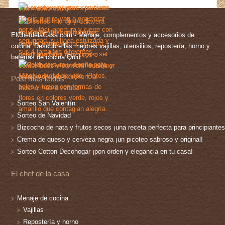
ElChefdelaCasa.com - Menaje, complementos y accesorios de
cocina. Descubre las mejores vajillas, utensilios, repostería, horno y
baterías de cocina Quid.
Post más leídos
Sorteo San Valentín
Sorteo de Navidad
Bizcocho de nata y frutos secos ¡una receta perfecta para principiantes
Crema de queso y cerveza negra ¡un picoteo sabroso y original!
Sorteo Cotton Decohogar ¡pon orden y elegancia en tu casa!
El chef de la casa
Menaje de cocina
Vajillas
Repostería y horno