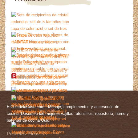
More Pins
ElChefdelaCasa.com - Menaje, complementos y accesorios de
cocina. Descubre las mejores vajillas, utensilios, repostería, horno y
baterías de cocina Quid.
Post más leídos