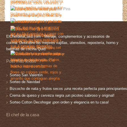
More Pins
ElChefdelaCasa.com - Menaje, complementos y accesorios de
cocina. Descubre las mejores vajillas, utensilios, repostería, horno y
baterías de cocina Quid.
Post más leídos
Sorteo San Valentín
Sorteo de Navidad
Bizcocho de nata y frutos secos ¡una receta perfecta para principiantes
Crema de queso y cerveza negra ¡un picoteo sabroso y original!
Sorteo Cotton Decohogar ¡pon orden y elegancia en tu casa!
El chef de la casa