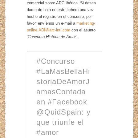
comercial sobre ARC Ibérica. Si desea
darse de baja en este fichero una vez
hecho el registro en el concurso, por
favor, envíenos un e-mail a
marketing-
online.ADI@arc-intl.com
con el asunto
‘
Concurso Historia de Amor
’.
#Concurso
#LaMasBellaHi
storiaDeAmorJ
amasContada
en #Facebook
@QuidSpain: y
que triunfe el
#amor