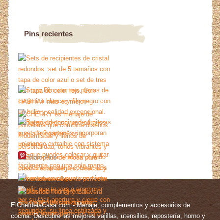
Pins recientes
More Pins
ElChefdelaCasa.com - Menaje, complementos y accesorios de
cocina. Descubre las mejores vajillas, utensilios, repostería, horno y