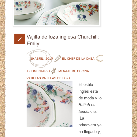
Vajilla de loza inglesa Churchill:
Emily
29 ABRIL, 2015
EL CHEF DE LA CASA
1 COMENTARIO
MENAJE DE COCINA
VAJILLAS
VAJILLAS DE LOZA
El estilo
inglés está
de moda y lo
British es
tendencia
.
La
primavera ya
ha llegado y,