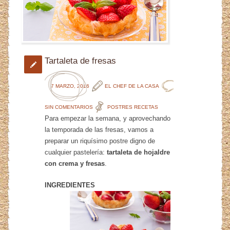
Tartaleta de fresas
7 MARZO, 2016
EL CHEF DE LA CASA
SIN COMENTARIOS
POSTRES
RECETAS
Para empezar la semana, y aprovechando
la temporada de las fresas, vamos a
preparar un riquísimo postre digno de
cualquier pastelería:
tartaleta de hojaldre
con crema y fresas
.
INGREDIENTES