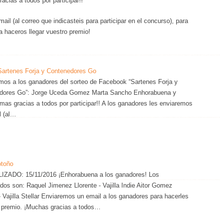
ias a todos por participar!!
il (al correo que indicasteis para participar en el concurso), para
a haceros llegar vuestro premio!
Sartenes Forja y Contenedores Go
mos a los ganadores del sorteo de Facebook “Sartenes Forja y
dores Go”: Jorge Uceda Gomez Marta Sancho Enhorabuena y
mas gracias a todos por participar!! A los ganadores les enviaremos
l (al…
otoño
ZADO: 15/11/2016 ¡Enhorabuena a los ganadores! Los
dos son: Raquel Jimenez Llorente - Vajilla Indie Aitor Gomez
- Vajilla Stellar Enviaremos un email a los ganadores para hacerles
el premio. ¡Muchas gracias a todos…