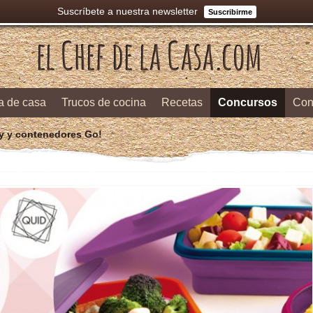
Suscríbete a nuestra newsletter
Suscribirme
a de casa
Trucos de cocina
Recetas
Concursos
Con
y y contenedores Go!