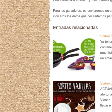
Enhorabuena a ambos…y muchísimas grac
Para los ganadores, os enviaremos un ema
indicaros los datos que necesitamos par
Entradas relacionadas
Sorteo 
Ya tene
contene
muchísi
un emai
Sorteo 
ACTUALI
afortuna
Vicario 
llegar 