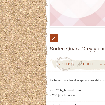
Sorteo Quarz Grey y co
7 JULIO, 2014
EL CHEF DE LA C
Ya tenemos a los dos ganadores del sor
loren**nt@hotmail.com
in**24@hotmail.com