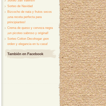
Sorteo San Valentín
Sorteo de Navidad
Bizcocho de nata y frutos secos
¡una receta perfecta para
principiantes!
Crema de queso y cerveza negra
¡un picoteo sabroso y original!
Sorteo Cotton Decohogar ¡pon
orden y elegancia en tu casa!
También en Facebook