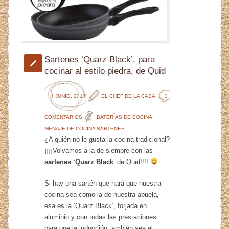
Sartenes ‘Quarz Black’, para
cocinar al estilo piedra, de Quid
4 JUNIO, 2014
EL CHEF DE LA CASA
3
COMENTARIOS
BATERÍAS DE COCINA
MENAJE DE COCINA
SARTENES
¿A quién no le gusta la cocina tradicional?
¡¡¡¡Volvamos a la de siempre con las
sartenes ‘Quarz Black
’ de Quid!!!!
Si hay una sartén que hará que nuestra
cocina sea como la de nuestra abuela,
esa es la ‘Quarz Black’, forjada en
aluminio y con todas las prestaciones
para que la inducción también sea al