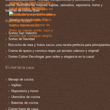
cocina. Descubre las mejores vajillas, utensilios, repostería, horno y
baterías de cocina Quid.
Post más leídos
Sorteo San Valentín
Sorteo de Navidad
Bizcocho de nata y frutos secos ¡una receta perfecta para principiantes
Crema de queso y cerveza negra ¡un picoteo sabroso y original!
Sorteo Cotton Decohogar ¡pon orden y elegancia en tu casa!
El chef de la casa
Menaje de cocina
Vajillas
Repostería y horno
Utensilios de cocina
Baterías de cocina
Comer fuera de casa