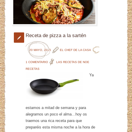
Receta de pizza a la sartén
20 MAYO, 2015
EL CHEF DE LA CASA
1 COMENTARIO
LAS RECETAS DE NOE
RECETAS
Ya
estamos a mitad de semana y para
alegrarnos un poco el alma…hoy os
traemos una rica receta para que
preparéis esta misma noche a la hora de