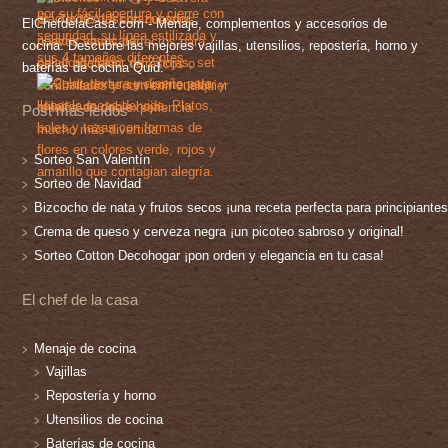
ElChefdelaCasa.com - Menaje, complementos y accesorios de
cocina. Descubre las mejores vajillas, utensilios, repostería, horno y
baterías de cocina Quid.
Post más leídos
Sorteo San Valentín
Sorteo de Navidad
Bizcocho de nata y frutos secos ¡una receta perfecta para principiantes
Crema de queso y cerveza negra ¡un picoteo sabroso y original!
Sorteo Cotton Decohogar ¡pon orden y elegancia en tu casa!
El chef de la casa
Menaje de cocina
Vajillas
Repostería y horno
Utensilios de cocina
Baterías de cocina