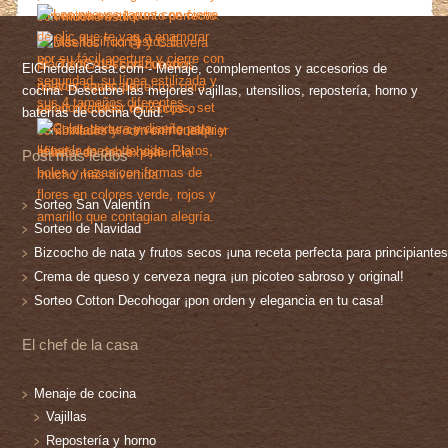
ElChefdelaCasa.com - Menaje, complementos y accesorios de
cocina. Descubre las mejores vajillas, utensilios, repostería, horno y
baterías de cocina Quid.
Post más leídos
Sorteo San Valentín
Sorteo de Navidad
Bizcocho de nata y frutos secos ¡una receta perfecta para principiantes
Crema de queso y cerveza negra ¡un picoteo sabroso y original!
Sorteo Cotton Decohogar ¡pon orden y elegancia en tu casa!
El chef de la casa
Menaje de cocina
Vajillas
Repostería y horno