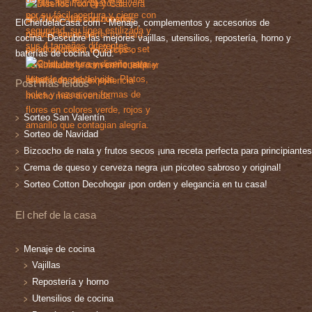
ElChefdelaCasa.com - Menaje, complementos y accesorios de
cocina. Descubre las mejores vajillas, utensilios, repostería, horno y
baterías de cocina Quid.
Post más leídos
Sorteo San Valentín
Sorteo de Navidad
Bizcocho de nata y frutos secos ¡una receta perfecta para principiantes
Crema de queso y cerveza negra ¡un picoteo sabroso y original!
Sorteo Cotton Decohogar ¡pon orden y elegancia en tu casa!
El chef de la casa
Menaje de cocina
Vajillas
Repostería y horno
Utensilios de cocina