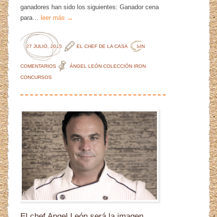
ganadores han sido los siguientes: Ganador cena
para…
leer más →
27 JULIO, 2015
EL CHEF DE LA CASA
SIN
COMENTARIOS
ÁNGEL LEÓN
COLECCIÓN IRON
CONCURSOS
El chef Angel León será la imagen