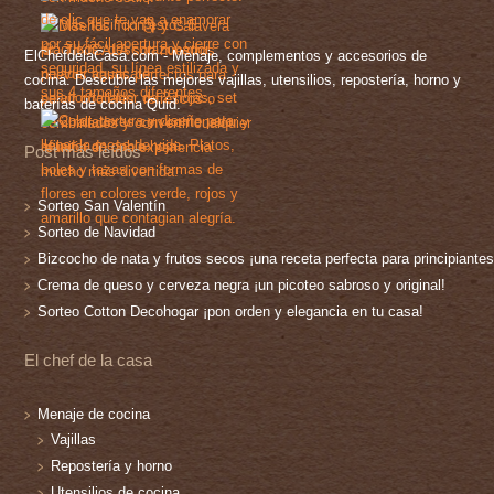
ElChefdelaCasa.com - Menaje, complementos y accesorios de
cocina. Descubre las mejores vajillas, utensilios, repostería, horno y
baterías de cocina Quid.
Post más leídos
Sorteo San Valentín
Sorteo de Navidad
Bizcocho de nata y frutos secos ¡una receta perfecta para principiantes
Crema de queso y cerveza negra ¡un picoteo sabroso y original!
Sorteo Cotton Decohogar ¡pon orden y elegancia en tu casa!
El chef de la casa
Menaje de cocina
Vajillas
Repostería y horno
Utensilios de cocina