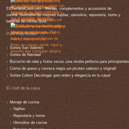
ElChefdelaCasa.com - Menaje, complementos y accesorios de
cocina. Descubre las mejores vajillas, utensilios, repostería, horno y
baterías de cocina Quid.
Post más leídos
Sorteo San Valentín
Sorteo de Navidad
Bizcocho de nata y frutos secos ¡una receta perfecta para principiantes
Crema de queso y cerveza negra ¡un picoteo sabroso y original!
Sorteo Cotton Decohogar ¡pon orden y elegancia en tu casa!
El chef de la casa
Menaje de cocina
Vajillas
Repostería y horno
Utensilios de cocina